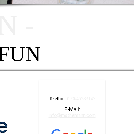
 -
 FUN
Telefon:
0176/45783143
E-Mail:
info@mathemann.com